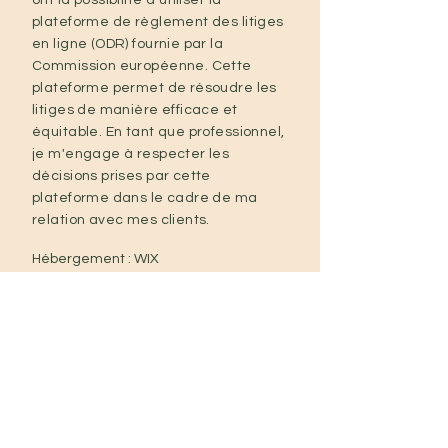
ont la possibilité d'utiliser la
plateforme de règlement des litiges
en ligne (ODR) fournie par la
Commission européenne. Cette
plateforme permet de résoudre les
litiges de manière efficace et
équitable. En tant que professionnel,
je m'engage à respecter les
décisions prises par cette
plateforme dans le cadre de ma
relation avec mes clients.
Hébergement : WIX
Siège social : 19 boulevard
Malesherbes – 75017 Paris – France
E-mail :
Tél. :
Fax :
Adresse :