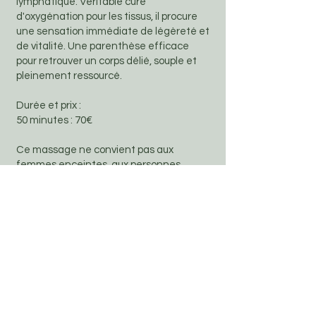
lymphatique. Véritable cure
d'oxygénation pour les tissus, il procure
une sensation immédiate de légèreté et
de vitalité. Une parenthèse efficace
pour retrouver un corps délié, souple et
pleinement ressourcé.
Durée et prix :
50 minutes : 70€
Ce massage ne convient pas aux
femmes enceintes, aux personnes
portant un pacemaker, aux personnes
souffrant de crises d'épilepsie et de
problèmes de circulation importants
(phlébites...).
Réserver
Célia Quilichini